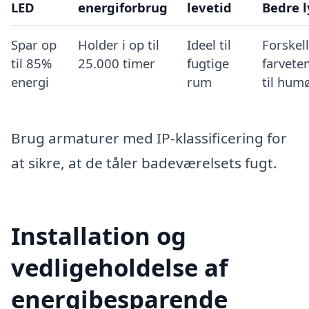
LED
energiforbrug
levetid
Bedre l
Spar op
Holder i op til
Ideel til
Forskel
til 85%
25.000 timer
fugtige
farvete
energi
rum
til hum
Brug armaturer med IP-klassificering for
at sikre, at de tåler badeværelsets fugt.
Installation og
vedligeholdelse af
energibesparende